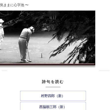
、気ままに心字池 〜
詩句を読む
村野四郎（新）
西脇順三郎（新）