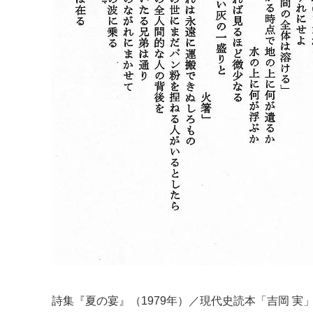
詩集『夏の宴』（1979年）／現代史読本「吉岡 実