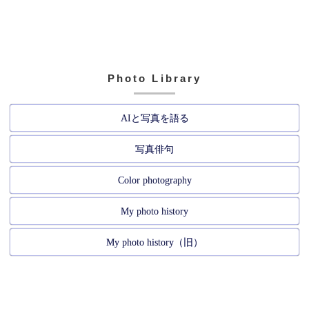
Photo Library
AIと写真を語る
写真俳句
Color photography
My photo history
My photo history（旧）