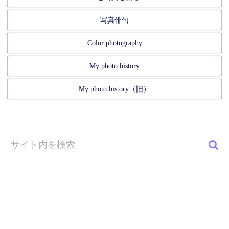
写真俳句
Color photography
My photo history
My photo history（旧）