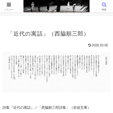
WordPressでつくる趣味の個人ブログです。〜 AIと写真を語る、写真
メニュー
検索
俳句、詩句を読む、気ままに心字池 〜
「近代の寓話」（西脇順三郎）
2026.03.05
詩集『近代の寓話』／「西脇順三郎詩集」（岩波文庫）