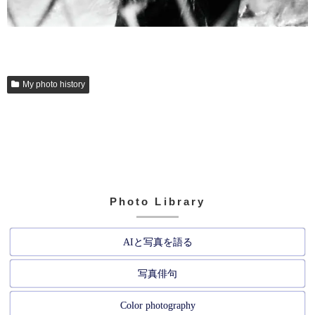
My photo history
Photo Library
AIと写真を語る
写真俳句
Color photography