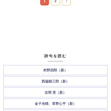
1
2
詩句を読む
村野四郎（新）
西脇順三郎（新）
吉岡 実（新）
金子光晴、草野心平（新）