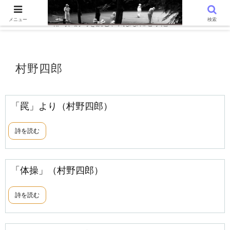
WordPressでつくる趣味の個人ブログです。〜 AIと写真を語る、写真
メニュー
検索
俳句、詩句を読む、気ままに心字池 〜
村野四郎
「罠」より（村野四郎）
詩を読む
「体操」（村野四郎）
詩を読む