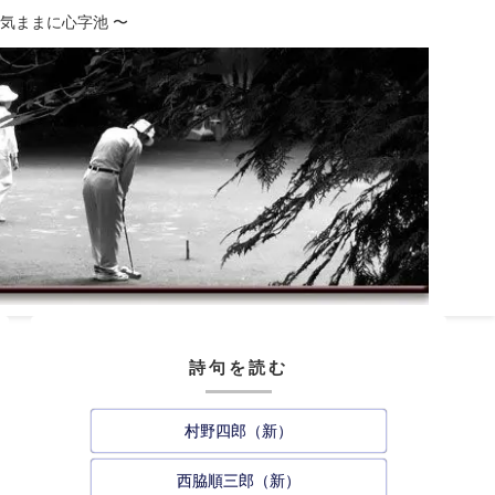
、気ままに心字池 〜
詩句を読む
村野四郎（新）
西脇順三郎（新）