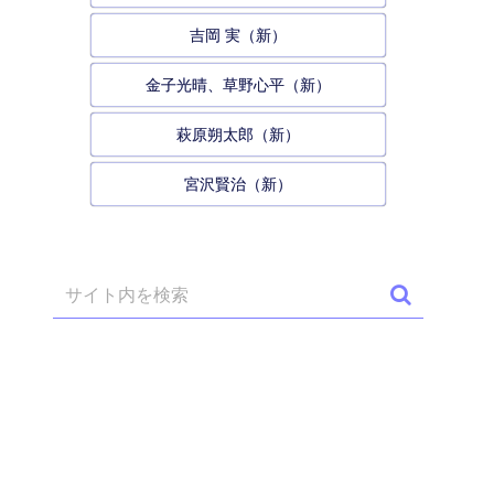
吉岡 実（新）
金子光晴、草野心平（新）
萩原朔太郎（新）
宮沢賢治（新）