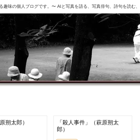
でつくる趣味の個人ブログです。〜 AIと写真を語る、写真俳句、詩句を読む
原朔太郎）
「殺人事件」（萩原朔太
郎）