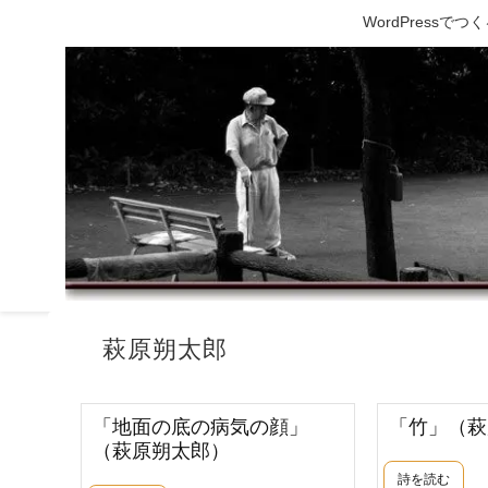
WordPress
萩原朔太郎
「地面の底の病気の顔」
「竹」（萩
（萩原朔太郎）
詩を読む