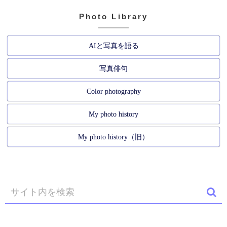
Photo Library
AIと写真を語る
写真俳句
Color photography
My photo history
My photo history（旧）