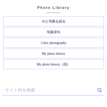
Photo Library
AIと写真を語る
写真俳句
Color photography
My photo history
My photo history（旧）