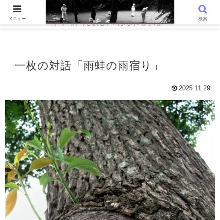
WordPressでつくる趣味の個人ブログです。〜 AIと写真を語る、写真
メニュー
検索
俳句、詩句を読む、気ままに心字池 〜
一枚の対話「雨蛙の雨宿り」
2025.11.29