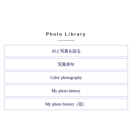
Photo Library
AIと写真を語る
写真俳句
Color photography
My photo history
My photo history（旧）