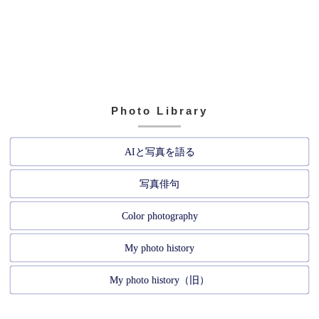
Photo Library
AIと写真を語る
写真俳句
Color photography
My photo history
My photo history（旧）