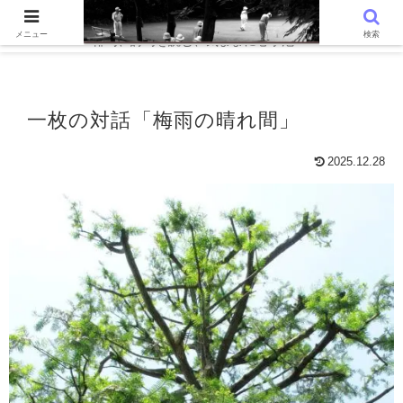
WordPressでつくる趣味の個人ブログです。〜 AIと写真を語る、写真
メニュー
検索
俳句、詩句を読む、気ままに心字池 〜
一枚の対話「梅雨の晴れ間」
2025.12.28